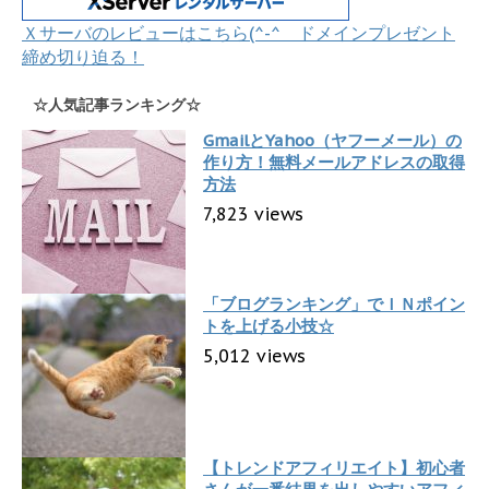
Ｘサーバのレビューはこちら(^-^ ドメインプレゼント
締め切り迫る！
☆人気記事ランキング☆
GmailとYahoo（ヤフーメール）の
作り方！無料メールアドレスの取得
方法
7,823 views
「ブログランキング」でＩＮポイン
トを上げる小技☆
5,012 views
【トレンドアフィリエイト】初心者