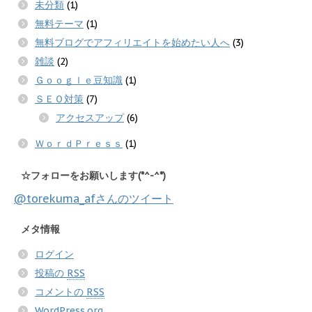
未分類
(1)
無料テーマ
(1)
無料ブログでアフィリエイトを始めたい人へ
(3)
雑談
(2)
Ｇｏｏｇｌｅ豆知識
(1)
ＳＥＯ対策
(7)
アクセスアップ
(6)
ＷｏｒｄＰｒｅｓｓ
(1)
☆フォローをお願いします(*^-^*)
@torekuma_afさんのツイート
メタ情報
ログイン
投稿の
RSS
コメントの
RSS
WordPress.org