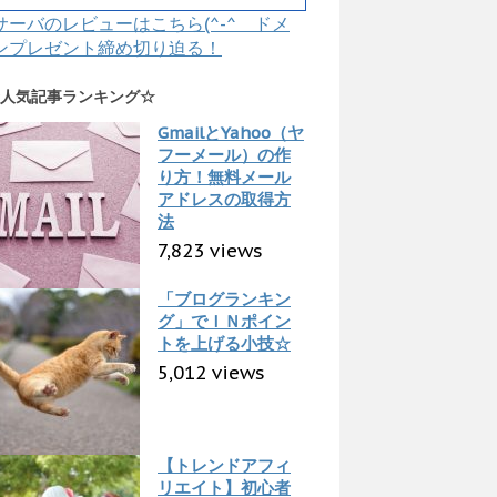
サーバのレビューはこちら(^-^ ドメ
ンプレゼント締め切り迫る！
人気記事ランキング☆
GmailとYahoo（ヤ
フーメール）の作
り方！無料メール
アドレスの取得方
法
7,823 views
「ブログランキン
グ」でＩＮポイン
トを上げる小技☆
5,012 views
【トレンドアフィ
リエイト】初心者