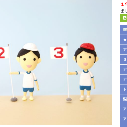
１
ま
★
ア
Ｓ
ア
ア
ト
悩
ア
ア