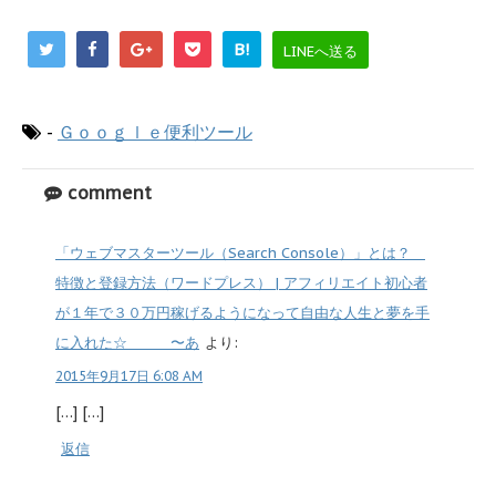
B!
LINEへ送る
-
Ｇｏｏｇｌｅ便利ツール
comment
「ウェブマスターツール（Search Console）」とは？
特徴と登録方法（ワードプレス） | アフィリエイト初心者
が１年で３０万円稼げるようになって自由な人生と夢を手
に入れた☆ 〜あ
より:
2015年9月17日 6:08 AM
[…] […]
返信