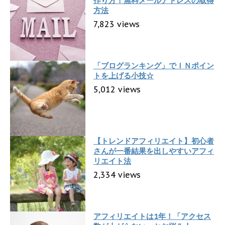
作り方！無料メールアドレスの取得
方法
7,823 views
「ブログランキング」でＩＮポイン
トを上げる小技☆
5,012 views
【トレンドアフィリエイト】初心者
さんが一番結果を出しやすいアフィ
リエイト法
2,334 views
アフィリエイトは1年！「アクセス