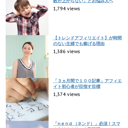
数が上がらない」とお悩み人へ
1,794 views
【トレンドアフィリエイト】が時間
のない主婦でも稼げる理由
1,386 views
「３ヵ月間で１００記事」アフィエ
イト初心者が目指す目標
1,374 views
「n e n d （ネンド）」必須！スマ