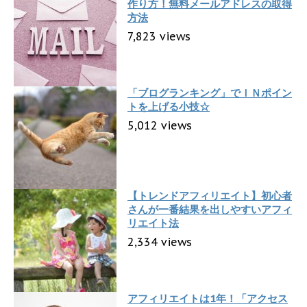
作り方！無料メールアドレスの取得
方法
7,823 views
「ブログランキング」でＩＮポイン
トを上げる小技☆
5,012 views
【トレンドアフィリエイト】初心者
さんが一番結果を出しやすいアフィ
リエイト法
2,334 views
アフィリエイトは1年！「アクセス