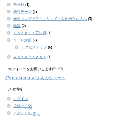
未分類
(1)
無料テーマ
(1)
無料ブログでアフィリエイトを始めたい人へ
(3)
雑談
(2)
Ｇｏｏｇｌｅ豆知識
(1)
ＳＥＯ対策
(7)
アクセスアップ
(6)
ＷｏｒｄＰｒｅｓｓ
(1)
☆フォローをお願いします(*^-^*)
@torekuma_afさんのツイート
メタ情報
ログイン
投稿の
RSS
コメントの
RSS