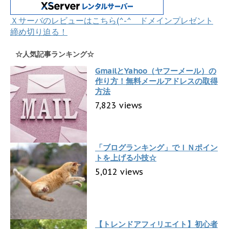
Ｘサーバのレビューはこちら(^-^ ドメインプレゼント
締め切り迫る！
☆人気記事ランキング☆
GmailとYahoo（ヤフーメール）の
作り方！無料メールアドレスの取得
方法
7,823 views
「ブログランキング」でＩＮポイン
トを上げる小技☆
5,012 views
【トレンドアフィリエイト】初心者