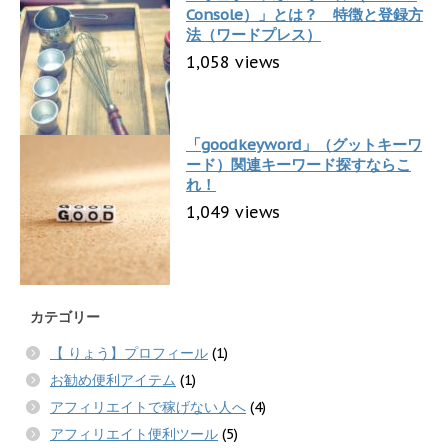
Console）」とは？ 特徴と登録方
法（ワードプレス）
1,058 views
「goodkeyword」（グットキーワ
ード）関連キーワード探すならこ
れ！
1,049 views
カテゴリー
【 りょう】プロフィール
(1)
お勧め便利アイテム
(1)
アフィリエイトで稼げない人へ
(4)
アフィリエイト便利ツール
(5)