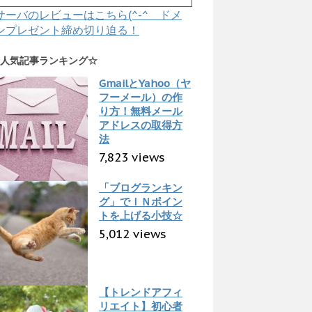
サーバのレビューはこちら(^-^ ドメ
ンプレゼント締め切り迫る！
人気記事ランキング☆
GmailとYahoo（ヤ
フーメール）の作
り方！無料メール
アドレスの取得方
法
7,823 views
「ブログランキン
グ」でＩＮポイン
トを上げる小技☆
5,012 views
【トレンドアフィ
リエイト】初心者