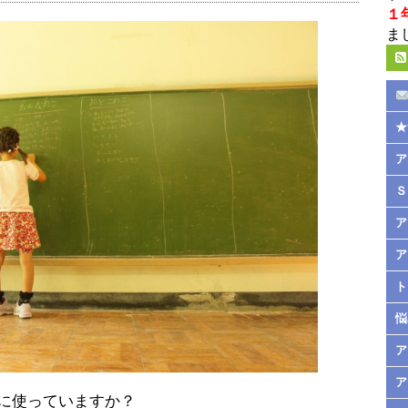
１
ま
★
ア
Ｓ
ア
ア
ト
悩
ア
ア
に使っていますか？