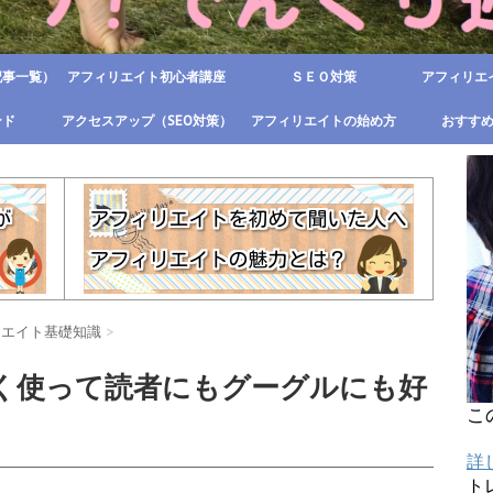
記事一覧）
アフィリエイト初心者講座
ＳＥＯ対策
アフィリエ
ンド
アクセスアップ（SEO対策）
アフィリエイトの始め方
おすす
リエイト基礎知識
>
く使って読者にもグーグルにも好
こ
詳
ト