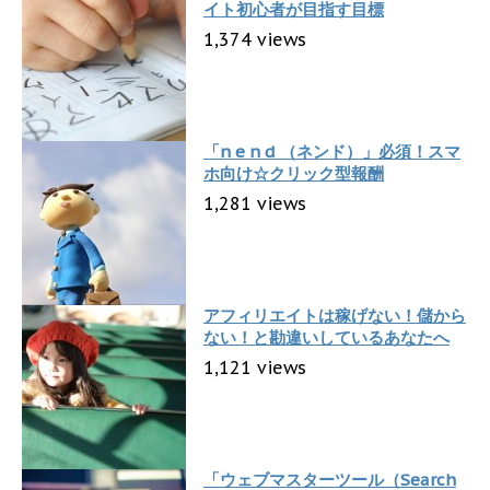
イト初心者が目指す目標
1,374 views
「n e n d （ネンド）」必須！スマ
ホ向け☆クリック型報酬
1,281 views
アフィリエイトは稼げない！儲から
ない！と勘違いしているあなたへ
1,121 views
「ウェブマスターツール（Search