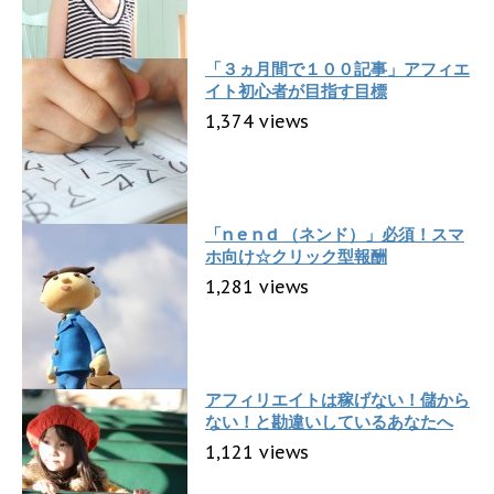
「３ヵ月間で１００記事」アフィエ
イト初心者が目指す目標
1,374 views
「n e n d （ネンド）」必須！スマ
ホ向け☆クリック型報酬
1,281 views
アフィリエイトは稼げない！儲から
ない！と勘違いしているあなたへ
1,121 views